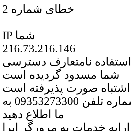
خطای شماره 2
IP شما
216.73.216.146
 استفاده نامتعارف دسترسی
شما مسدود گردیده است
ه اشتباه صورت پذیرفته است
مراتب این مسئله را از طریق شماره تلفن 09353273300 به
ما اطلاع دهید
رایه خدمات به مرورگر اپرا